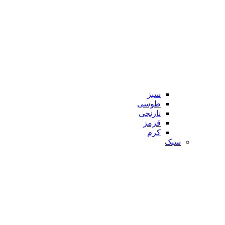
سبز
طوسی
نارنجی
قرمز
کرم
سبک