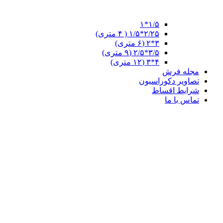
۱/۵*۱
۲/۲۵*۱/۵ ( ۴ متری)
۳*۲ (۶ متری)
۳/۵*۲/۵ (۹ متری)
۴*۳ (۱۲ متری)
مجله فرش
تصاویر دکوراسیون
شرایط اقساط
تماس با ما