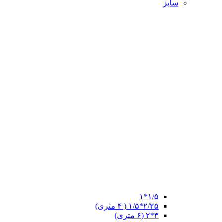
سایز
۱/۵*۱
۲/۲۵*۱/۵ ( ۴ متری)
۳*۲ (۶ متری)