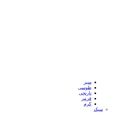
سبز
طوسی
نارنجی
قرمز
کرم
سبک