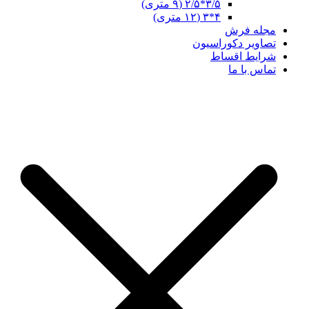
۳/۵*۲/۵ (۹ متری)
۴*۳ (۱۲ متری)
مجله فرش
تصاویر دکوراسیون
شرایط اقساط
تماس با ما