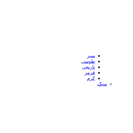
سبز
طوسی
نارنجی
قرمز
کرم
سبک