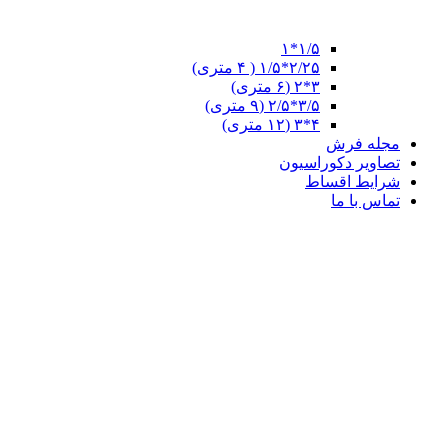
۱/۵*۱
۲/۲۵*۱/۵ ( ۴ متری)
۳*۲ (۶ متری)
۳/۵*۲/۵ (۹ متری)
۴*۳ (۱۲ متری)
مجله فرش
تصاویر دکوراسیون
شرایط اقساط
تماس با ما