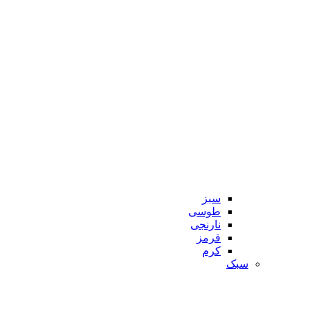
سبز
طوسی
نارنجی
قرمز
کرم
سبک