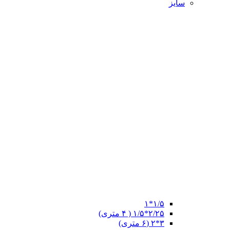
سایز
۱/۵*۱
۲/۲۵*۱/۵ ( ۴ متری)
۳*۲ (۶ متری)