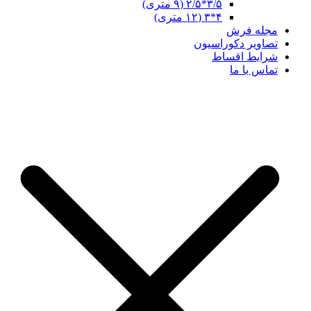
۳/۵*۲/۵ (۹ متری)
۴*۳ (۱۲ متری)
مجله فرش
تصاویر دکوراسیون
شرایط اقساط
تماس با ما