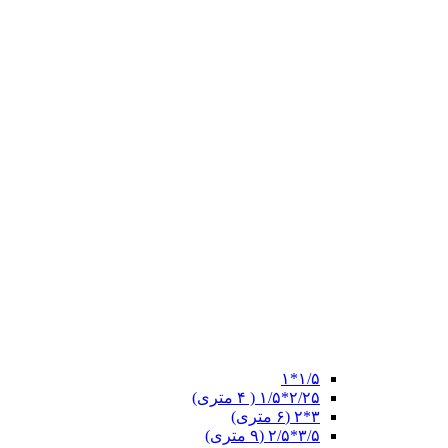
۱/۵*۱
۲/۲۵*۱/۵ ( ۴ متری)
۳*۲ (۶ متری)
۳/۵*۲/۵ (۹ متری)