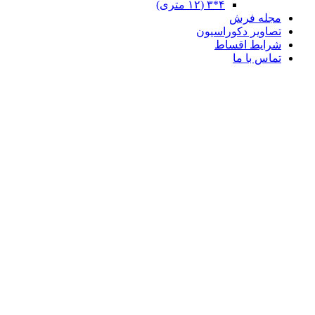
۴*۳ (۱۲ متری)
مجله فرش
تصاویر دکوراسیون
شرایط اقساط
تماس با ما