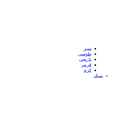
سبز
طوسی
نارنجی
قرمز
کرم
سبک