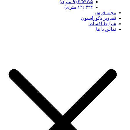
۳/۵*۲/۵ (۹ متری)
۴*۳ (۱۲ متری)
مجله فرش
تصاویر دکوراسیون
شرایط اقساط
تماس با ما