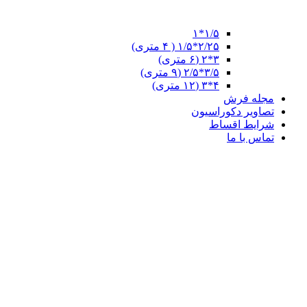
۱/۵*۱
۲/۲۵*۱/۵ ( ۴ متری)
۳*۲ (۶ متری)
۳/۵*۲/۵ (۹ متری)
۴*۳ (۱۲ متری)
مجله فرش
تصاویر دکوراسیون
شرایط اقساط
تماس با ما