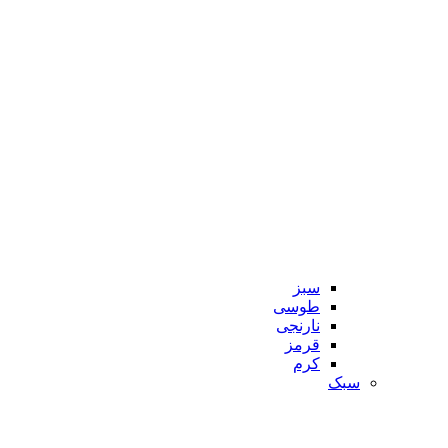
سبز
طوسی
نارنجی
قرمز
کرم
سبک