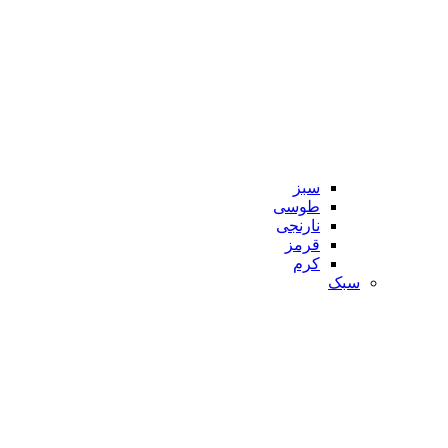
سبز
طوسی
نارنجی
قرمز
کرم
سبک