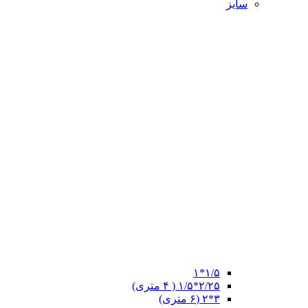
سایز
۱/۵*۱
۲/۲۵*۱/۵ ( ۴ متری)
۳*۲ (۶ متری)